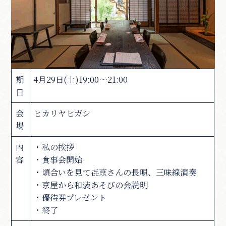
期
4月29日(土)19:00～21:00
日
会
ヒカリヤヒガシ
場
内
・私の挨拶
容
・食事会開始
・頃合いを見て㐂京さんの長唄、三味線演奏
・京屋から和装あそびの会説明
・優待券プレゼント
・終了