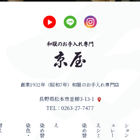
創業1932年（昭和7年）和服のお手入れ専門店
長野県松本市並柳3-13-1
TEL：0263-27-7477
え
染
色
・
染
め
替
え
染
め
替
え
シ
ミ
ュ
レ
ー
シ
ョ
ン