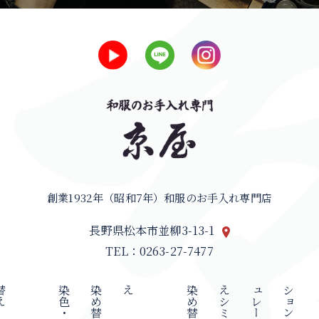
創業1932年（昭和7年）和服のお手入れ専門店
長野県松本市並柳3-13-1
TEL：0263-27-7477
え
染
色
・
染
め
替
え
染
め
替
え
シ
ミ
ュ
レ
ー
シ
ョ
ン