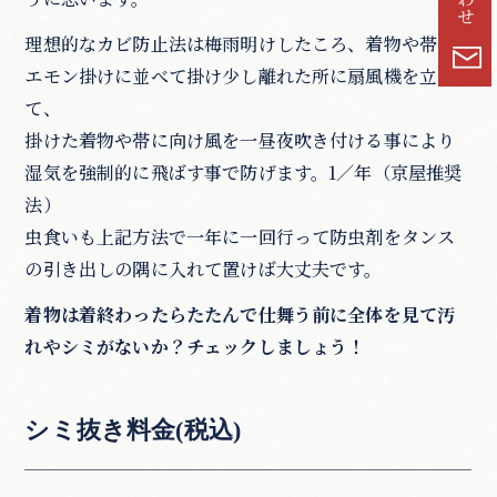
理想的なカビ防止法は梅雨明けしたころ、着物や帯を
エモン掛けに並べて掛け少し離れた所に扇風機を立て
て、
掛けた着物や帯に向け風を一昼夜吹き付ける事により
湿気を強制的に飛ばす事で防げます。1／年（京屋推奨
法）
虫食いも上記方法で一年に一回行って防虫剤をタンス
の引き出しの隅に入れて置けば大丈夫です。
着物は着終わったらたたんで仕舞う前に全体を見て汚
れやシミがないか？チェックしましょう！
シミ抜き料金(税込)