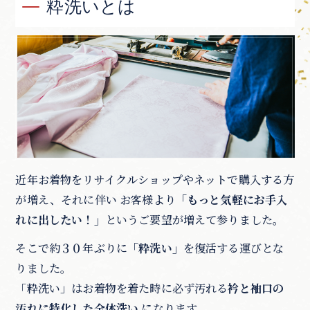
粋洗いとは
近年お着物をリサイクルショップやネットで購入する方
が増え、それに伴い お客様より
「もっと気軽にお手入
れに出したい！」
というご要望が増えて参りました。
そこで約３０年ぶりに
「粋洗い」
を復活する運びとな
りました。
「粋洗い」はお着物を着た時に必ず汚れる
衿と袖口の
汚れに特化した全体洗い
になります。