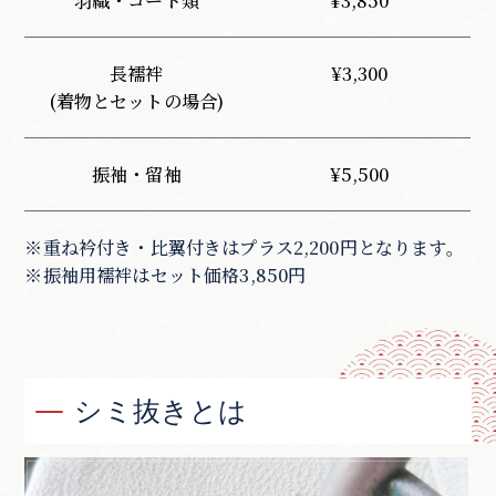
羽織・コート類
¥
3,850
長襦袢
¥
3,300
(着物とセットの場合)
振袖・留袖
¥5,5
00
※重ね衿付き・比翼付きはプラス2,200円となります。
※振袖用襦袢はセット価格3,850円
シミ抜きとは