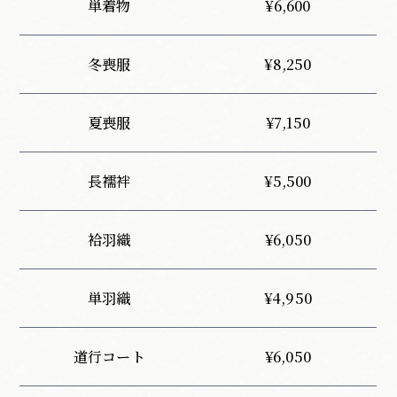
単着物
¥6,600
冬喪服
¥8,250
夏喪服
¥7,150
長襦袢
¥5,500
袷羽織
¥6,050
単羽織
¥4,950
道行コート
¥6,050