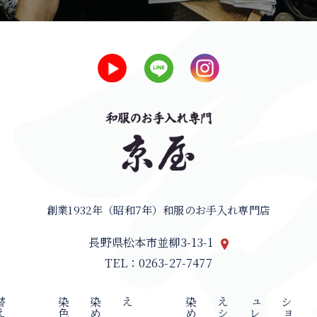
創業1932年（昭和7年）和服のお手入れ専門店
長野県松本市並柳3-13-1
TEL：0263-27-7477
え
染
色
・
染
め
替
え
染
め
替
え
シ
ミ
ュ
レ
ー
シ
ョ
ン