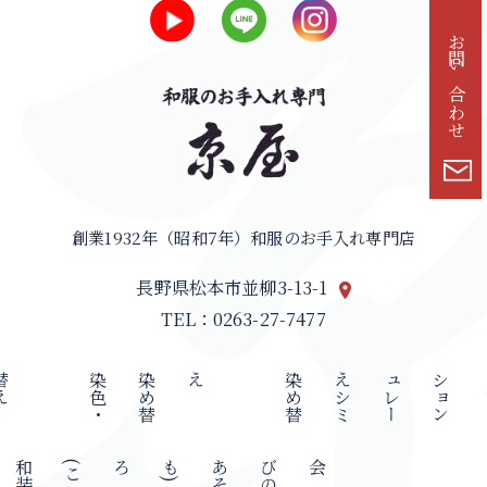
お問い合わせ
創業1932年（昭和7年）和服のお手入れ専門店
長野県松本市並柳3-13-1
TEL：0263-27-7477
え
染
色
・
染
め
替
え
染
め
替
え
シ
ミ
ュ
レ
ー
シ
ョ
ン
和
装
(
こ
ろも
)
あ
そ
び
の
会