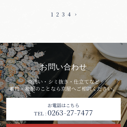
1
2
3
4
›
お問い合わせ
京洗い・シミ抜き・仕立てなど
着物・和服のことなら京屋へご相談ください。
お電話はこちら
0263-27-7477
TEL :