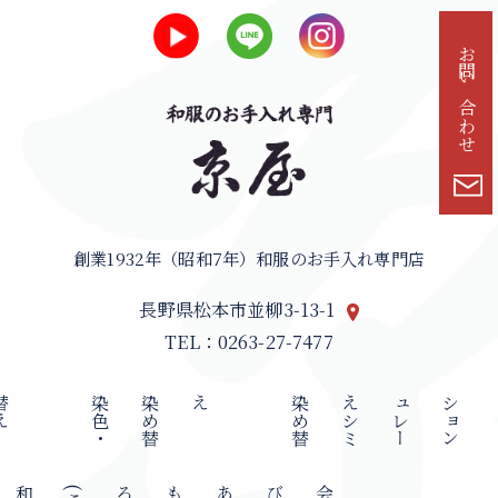
お問い合わせ
創業1932年（昭和7年）和服のお手入れ専門店
長野県松本市並柳3-13-1
TEL：0263-27-7477
え
染
色
・
染
め
替
え
染
め
替
え
シ
ミ
ュ
レ
ー
シ
ョ
ン
会