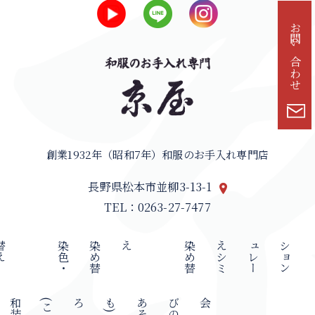
お問い合わせ
創業1932年（昭和7年）和服のお手入れ専門店
長野県松本市並柳3-13-1
TEL：0263-27-7477
え
染
色
・
染
め
替
え
染
め
替
え
シ
ミ
ュ
レ
ー
シ
ョ
ン
和
装
(
こ
ろも
)
あ
そ
び
の
会