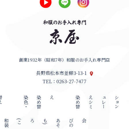
創業1932年（昭和7年）和服のお手入れ専門店
長野県松本市並柳3-13-1
TEL：0263-27-7477
え
染
色
・
染
め
替
え
染
め
替
え
シ
ミ
ュ
レ
ー
シ
ョ
ン
和
装
(
こ
ろも
)
あ
そ
び
の
会