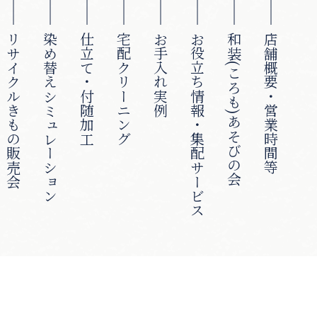
リサイクルきもの販売会
染め替えシミュレーション
仕立て・付随加工
宅配クリーニング
お手入れ実例
お役立ち情報・集配サービス
和装(ころも)あそびの会
店舗概要・営業時間等