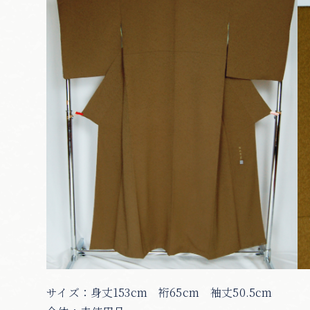
サイズ：身丈153cm 裄65cm 袖丈50.5cm