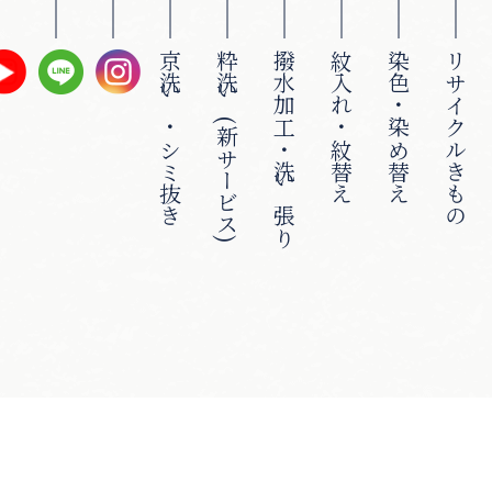
京洗い・シミ抜き
粋洗い(新サービス)
撥水加工・洗い張り
紋入れ・紋替え
染色・染め替え
リサイクルきもの