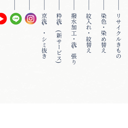
京洗い・シミ抜き
粋洗い(新サービス)
撥水加工・洗い張り
紋入れ・紋替え
染色・染め替え
リサイクルきもの