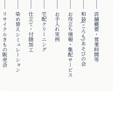
リサイクルきもの販売会
染め替えシミュレーション
仕立て・付随加工
宅配クリーニング
お手入れ実例
お役立ち情報・集配サービス
和装(ころも)あそびの会
店舗概要・営業時間等