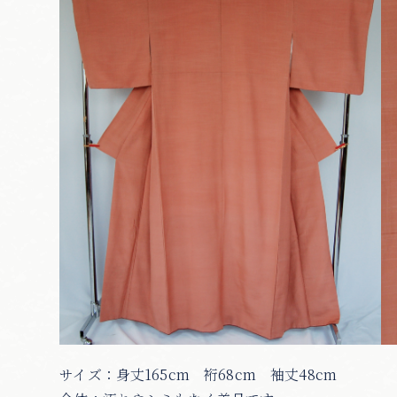
サイズ：身丈165cm 裄68cm 袖丈48cm