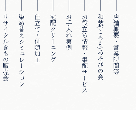
リサイクルきもの販売会
染め替えシミュレーション
仕立て・付随加工
宅配クリーニング
お手入れ実例
お役立ち情報・集配サービス
和装(ころも)あそびの会
店舗概要・営業時間等