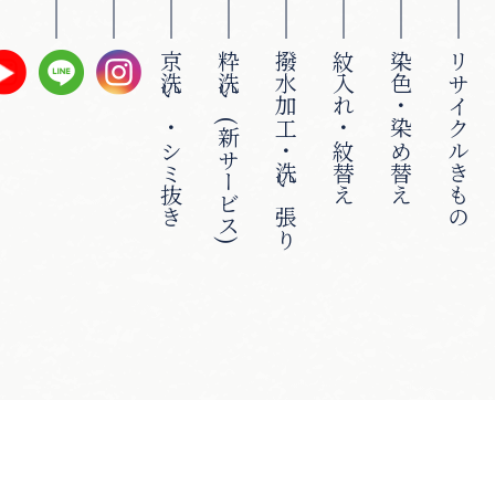
京洗い・シミ抜き
粋洗い(新サービス)
撥水加工・洗い張り
紋入れ・紋替え
染色・染め替え
リサイクルきもの