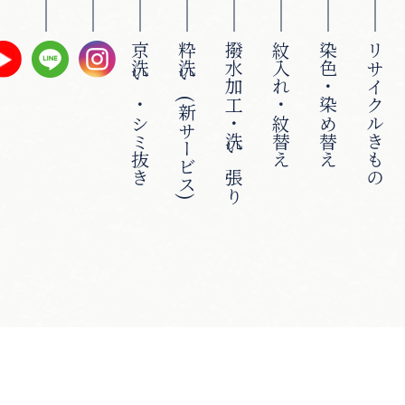
京洗い・シミ抜き
粋洗い(新サービス)
撥水加工・洗い張り
紋入れ・紋替え
染色・染め替え
リサイクルきもの