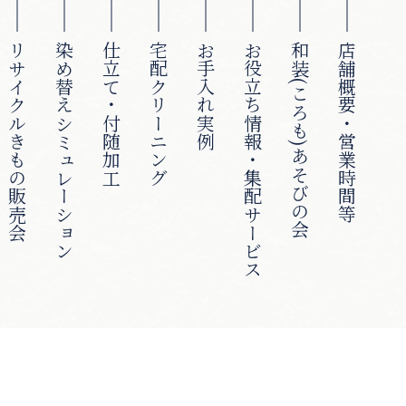
リサイクルきもの販売会
染め替えシミュレーション
仕立て・付随加工
宅配クリーニング
お手入れ実例
お役立ち情報・集配サービス
和装(ころも)あそびの会
店舗概要・営業時間等